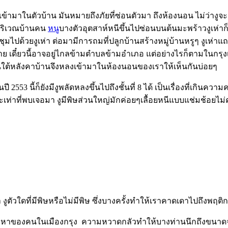
้ามาในตัวบ้าน มันหมายถึงภัยที่ซ่อนตัวมา ถึงห้องนอน ไม่ว่างูจะมีพิ
บริเวณบ้านคน
หนู
บางตัวอุตสาห์หนีขึ้นไปซ่อนบนต้นมะพร้าวงูเห่าก
ชุมไปด้วยงูเห่า ต่อมามีการถมที่ปลูกบ้านสร้างหมู่บ้านหรูๆ งูเห่าแ
อกันง่าย เดี๋ยวนี้อาจอยู่ไกลข้ามตำบลข้ามอำเภอ แต่อย่างไรก็ตามในกร
านใต้หลังคาบ้านจึงหลงเข้ามาในห้องนอนของเราให้เห็นกันบ่อยๆ
553 นี้ก็ยังมีงูพลัดหลงขึ้นไปถึงชั้นที่ 8 ได้ เป็นเรื่องที่เกิ
ราะเท่าที่พบเจอมา งูมีพิษส่วนใหญ่มักค่อยๆเลื้อยหนีแบบแช่มช้อยไม
ัวใดที่มีพิษหรือไม่มีพิษ ซึ่งบางครั้งทำให้เราคาดเดาไปถึงพฤ
าของคนในเมืองกรุง ความหวาดกลัวทำให้บางท่านนึกถึงขนาดจะกำจ