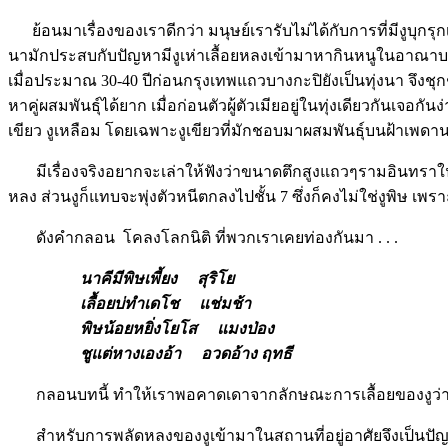
ย้อนมาเรื่องของเราดีกว่า มนุษย์เรารับไม่ได้กับการที่มีงูบุกรุกเข
นามักประสบกับปัญหามีงูเห่าเลื้อยหลงเข้ามาหากินหนูในอาณา
เมื่อประมาณ 30-40 ปีก่อนกรุงเทพแถวบางกะปิยังเป็นทุ่งนา จึงชุก
หาคู่ผสมพันธุ์ได้ยาก เมื่อก่อนตัวผู้ตัวเมียอยู่ในทุ่งเดียวกันเจ
เขียว งูเหลือม โดยเฉพาะงูเขียวที่มักชอบมาผสมพันธุ์บนฝ้าเพด
มีเรื่องจริงอยากจะเล่าให้ฟังว่าขนาดตึกสูงแถวๆรามอินทราในปี 2
หลง ส่วนงูก็แทบจะพุ่งตัวหนีตกลงไปชั้น 7 ซึ่งก็คงไม่ใช่งูพิษ เพ
ดังคำกลอน โคลงโลกนิติ ที่พวกเราเคยท่องกันมา . . .
นาคีมีพิษเพี้ยง
สุริโย
เลื้อยบ่ทำเดโช
แช่มช้า
พิษน้อยหยิ่งโยโส
แมงป่อง
ชูแต่หางเองอ้า
อวดอ้าง
ฤทธี
กลอนบทนี้ ทำให้เราพอคาดเดาจากลักษณะการเลื้อยของงูว่า งูต
สำหรับการพลัดหลงของงูเข้ามาในสถานที่อยู่อาศัยจึงเป็นปัญห