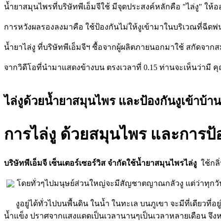
น้ำยาสมุนไพรที่บริษัทพีเอ็มจีใช้ มีจุดประสงค์หลักคือ "ไล่งู" ให
การหวังผลรองลงมาคือ ใช้ป้องกันไม่ให้งูเข้ามาในบริเวณที่ฉีดพ
น้ำยาไล่งู ที่บริษัทพีเอ็มจีฯ ซื้อจากผู้ผลิตภายนอกมาใช้ สกัดจ
จากวิดีโอที่นำมาแสดงข้างบน ตรงเวลาที่ 0.15 ท่านจะเห็นว่ามี ค
ไล่งูด้วยน้ำยาสมุนไพร และป้องกันงูเข้าบ้าน
การไล่งู ด้วยสมุนไพร และการป้
บริษัทพีเอ็มจี เซ็นเตอร์เซอร์วิส จำกัดใช้น้ำยาสมุนไพรไล่งู
ใช้กลิ
โดยทั่วๆไปมนุษย์ส่วนใหญ่จะมีสัญชาตญาณกลัวงู แต่ว่าทุกวันนี
งูอยู่ได้ทั่วไปบนพื้นดิน ในน้ำ ในทะเล บนภูเขา จะมีที่เดียวที่อยู
น้ำแข็ง ปราศจากแสงแดดเป็นเวลานานๆเป็นเวลาหลายเดือน จึงหนา