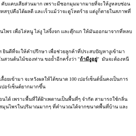
กัด คับแคบเสียส่วนมาก เพราะมีซอกมุมมากมายที่จะให้งูหลบซ่อน
บทสรุปคือได้ผลดี และเร็วแม้ว่าจะดูโหดร้าย แต่งูก็ตายในสภาพที่
ร เพื่อไล่หนู ไล่งู ไล่จิ้งจก และตุ๊กแก ให้มันออกมาจากที่หลบ
ินดีที่จะให้คำปรึกษา เพื่อช่วยลูกค้าที่ประสบปัญหางูเข้ามา
ในสวนต้นไม้ของท่าน ขอย้ำอีกครั้งว่า "
ถ้ามีงูอยู่
" มันจะต้องหนี
ื้อยเข้ามา จะหวังผลให้ได้ขนาด 100 เปอร์เซ็นต์นั้นคงเป็นการ
ปอร์เซ็นต์ยากมากขึ้น
ด้ เพราะพื้นที่ใต้ฝ้าเพดานเป็นพื้นที่ๆ จำกัด สามารถใช้กลิ่น
ำยาสมุนไพรในปริมาณมากๆ ที่คำนวณได้จากขนาดพื้นที่บ้าน และ