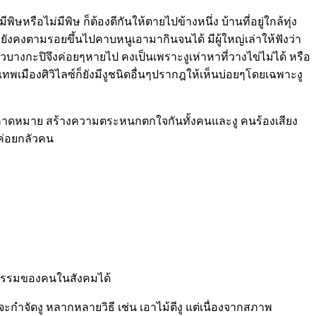
ษหรือไม่มีพิษ ก็ต้องตีกันให้ตายไปข้างหนึ่ง บ้านที่อยู่ใกล้ทุ่ง
็ยังคงตามรอยขึ้นไปคาบหนูเอามากินจนได้ มีผู้ใหญ่เล่าให้ฟังว่า
ถวบางกะปิจึงค่อยๆหายไป คงเป็นเพราะงูเห่าหาที่วางไข่ไม่ได้ หรือ
ุงเทพเมืองศิวิไลซ์ก็ยังมีงูชนิดอื่นๆปรากฎให้เห็นบ่อยๆโดยเฉพาะงู
นความคาดหมาย สร้างความตระหนกตกใจกันทั้งคนและงู คนร้องเสียง
่ค่อยกลัวคน
ติกรรมของคนในสังคมได้
ัดงู หลากหลายวิธี เช่น เอาไม้ตีงู แต่เนื่องจากสภาพ