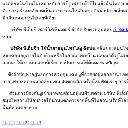
แวดล้อมในบ้านไม่เหมาะกับการตีงู เพราะถ้าตีไปแล้วมันไม่ตายจ
ตัว บางครั้งเคยสังเกตเห็นว่า บางคนใช้เสียมขุดดินนำปลายเสียมเผ
มีกลิ่นหอมกรุ่นไปเลยทีเดียว
บริษัท พีเอ็มจี เซอร์วิสเซ็นเตอร์ จำกัด รับควบคุมและ
กำจัดป
ซ่อน
บริษัท พีเอ็มจีฯ ใช้น้ำยาสมุนไพรไล่งู ฉีดพ่น
กลิ่นของสมุนไพร
หลบซ่อนอยู่ภายในตัวบ้านหรือในอาณาเขตบ้าน และหาตัวงูไม่เจอ บริ
ออกมาให้เราเห็น แบบนี้เรียกว่าเป็นการแก้ที่ต้นตอของปัญหา
ซึ่งถ้าปัญหาอยู่นอกการควบคุม เช่น งูที่อาศัยอยู่นอกอาณาเขตบ้
ยาก เพราะสภาพแวดล้อมเช่น ฝนตกหนัก หรือมีลมพัดแรงๆ การป้อง
ส่วนการป้องกันงูเข้ามาหลบซ่อนอยู่บนฝ้าเพดาน บริษัท พีเอ็มจีฯ
สมุนไพรวางให้อบอวลได้นานแตกต่างจากพื้นที่ในสวน หรือที่โล่ง
พื้นที่สวนของท่าน
Link1
|
Link2
|
Link3