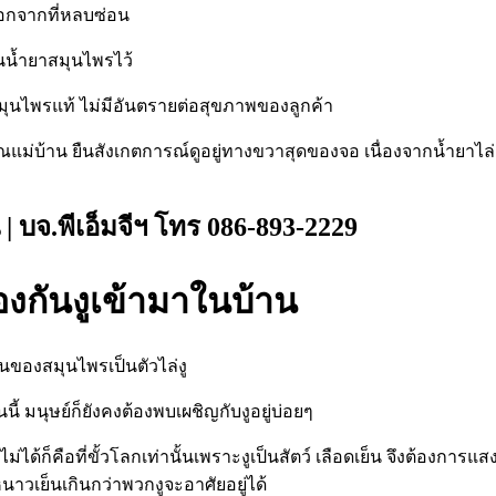
้ออกจากที่หลบซ่อน
่นน้ำยาสมุนไพรไว้
ากสมุนไพรแท้ ไม่มีอันตรายต่อสุขภาพของลูกค้า
ุณแม่บ้าน ยืนสังเกตการณ์ดูอยู่ทางขวาสุดของจอ เนื่องจากน้ำยาไล่
 | บจ.พีเอ็มจีฯ โทร 086-893-2229
องกันงูเข้ามาในบ้าน
่นของสมุนไพรเป็นตัวไล่งู
้ มนุษย์ก็ยังคงต้องพบเผชิญกับงูอยู่บ่อยๆ
่ไม่ได้ก็คือที่ขั้วโลกเท่านั้นเพราะงูเป็นสัตว์ เลือดเย็น จึงต้องก
วเย็นเกินกว่าพวกงูจะอาศัยอยู่ได้