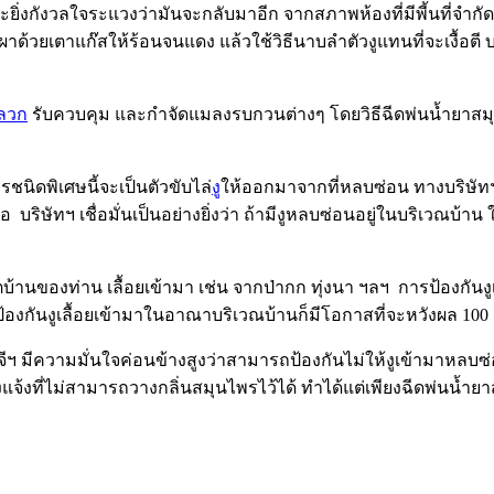
ะยิ่งกังวลใจระแวงว่ามันจะกลับมาอีก จากสภาพห้องที่มีพี้นที่จำ
าด้วยเตาแก๊สให้ร้อนจนแดง แล้วใช้วิธีนาบลำตัวงูแทนที่จะเงื้อตี 
ลวก
รับควบคุม และกำจัดแมลงรบกวนต่างๆ โดยวิธีฉีดพ่นน้ำยาสมุนไพ
ชนิดพิเศษนี้จะเป็นตัวขับไล่
งู
ให้ออกมาจากที่หลบซ่อน ทางบริษัทฯ ย
ษัทฯ เชื่อมั่นเป็นอย่างยิ่งว่า ถ้ามีงูหลบซ่อนอยู่ในบริเวณบ้าน 
านของท่าน เลื้อยเข้ามา เช่น จากป่ากก ทุ่งนา ฯลฯ การป้องกันงูเล
กันงูเลื้อยเข้ามาในอาณาบริเวณบ้านก็มีโอกาสที่จะหวังผล 100 เ
 มีความมั่นใจค่อนข้างสูงว่าสามารถป้องกันไม่ให้งูเข้ามาหลบซ่อนไ
แจ้งที่ไม่สามารถวางกลิ่นสมุนไพรไว้ได้ ทำได้แต่เพียงฉีดพ่นน้