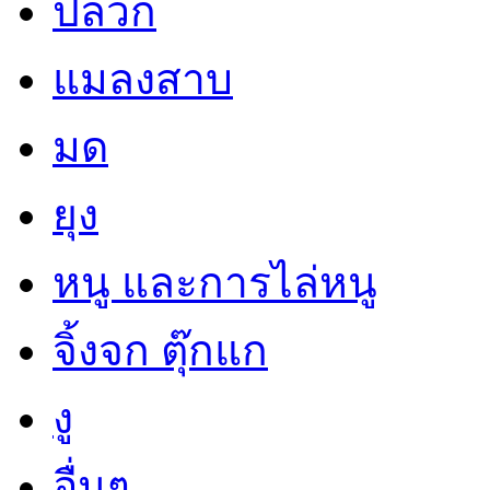
ปลวก
แมลงสาบ
มด
ยุง
หนู และการไล่หนู
จิ้งจก ตุ๊กแก
งู
อื่นๆ