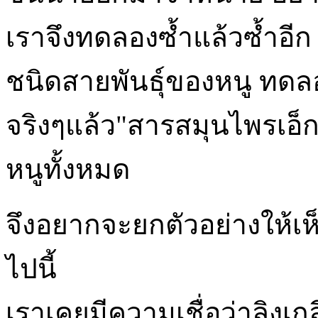
เราจึงทดลองซ้ำแล้วซ้ำอีก 
ชนิดสายพันธุ์ของหนู ทดลอง
จริงๆแล้ว"สารสมุนไพรเอ็ก
หนูทั้งหมด
จึงอยากจะยกตัวอย่างให้เห
ไปนี้
เราเคยมีความเชื่อว่าลิงเก