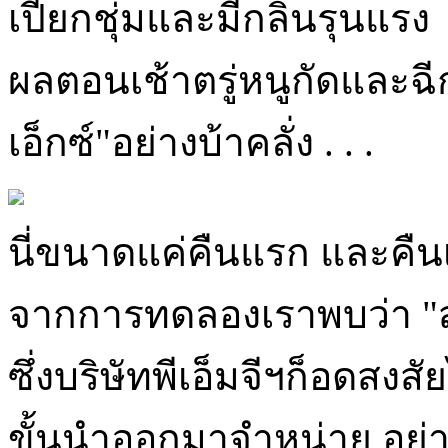
เปียกชุ่มและมีกลิ่นรุนแรง
ผลตอนเช้าตรู่หนูกัดและฉ
เอ็กซ์"อย่างบ้าคลั่ง . . .
นี่ขนาดแค่คืนแรก และคืน
จากการทดลองเราพบว่า "สา
ซึ่งบริษัทพีเอ็มจีฯก็อดสงสั
ขั้นนำออกมาจำหน่าย อย่า