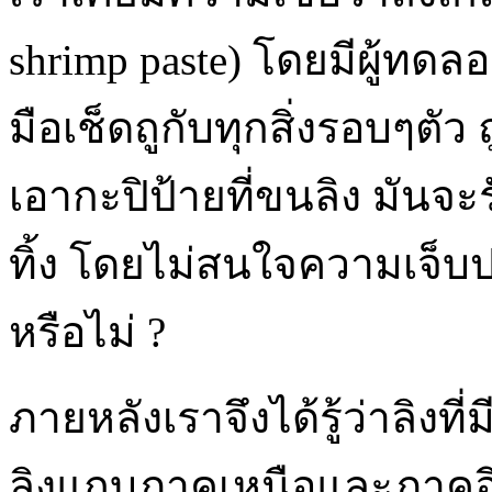
shrimp paste) โดยมีผู้ทดล
มือเช็ดถูกับทุกสิ่งรอบๆตัว
เอากะปิป้ายที่ขนลิง มันจ
ทิ้ง โดยไม่สนใจความเจ็บปว
หรือไม่ ?
ภายหลังเราจึงได้รู้ว่าลิงท
ลิงแถบภาคเหนือและภาคอีส