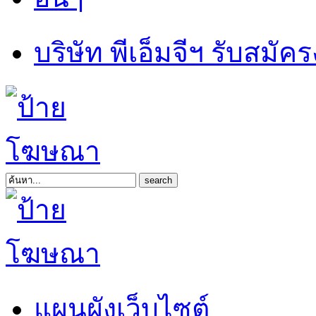
บริษัท พีเอ็มจีฯ รับสมัค
แผนผังเว็บไซต์