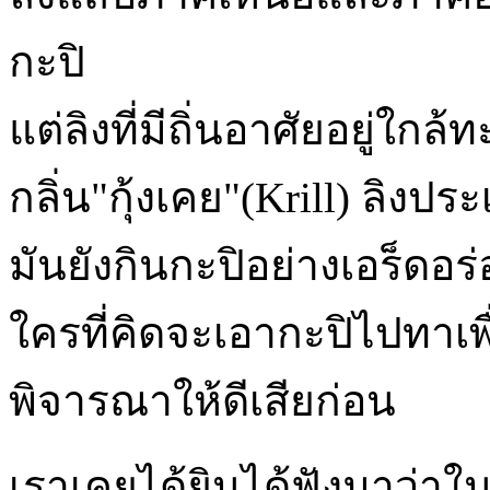
กะปิ
แต่ลิงที่มีถิ่นอาศัยอยู่ใกล้
กลิ่น"กุ้งเคย"(Krill) ลิงป
มันยังกินกะปิอย่างเอร็ดอร
ใครที่คิดจะเอากะปิไปทาเพื่
พิจารณาให้ดีเสียก่อน
เราเคยได้ยินได้ฟังมาว่าใ